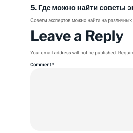
5. Где можно найти советы э
Советы экспертов можно найти на различных
Leave a Reply
Your email address will not be published.
Requir
Comment
*